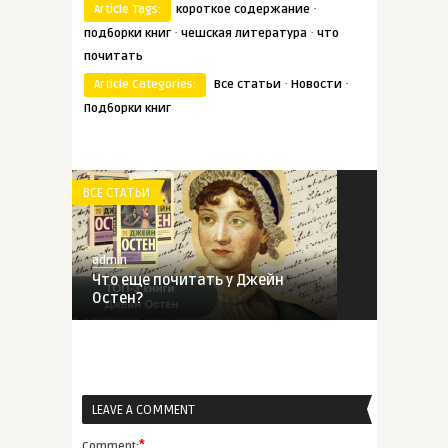
·
Article Tags:
короткое содержание
·
·
подборки книг
чешская литература
что
почитать
·
·
Article Categories:
Все статьи
Новости
Подборки книг
ВСЕ СТАТЬИ
admin
Что еще почитать у Джейн
Остен?
ВСЕ СТАТЬИ
LEAVE A COMMENT
admin
«Палата № 6» — повесть с
*
Comment: