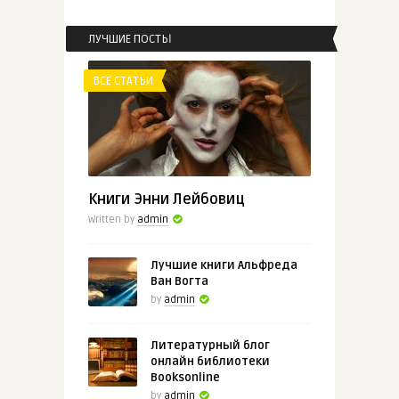
...
ЛУЧШИЕ ПОСТЫ
ВСЕ СТАТЬИ
ВСЕ СТАТЬИ
admin
Целительная проза Фэнни Флэгг,
...
Книги Энни Лейбовиц
Written by
admin
Лучшие книги Альфреда
Ван Вогта
by
admin
Литературный блог
онлайн библиотеки
Booksonline
by
admin