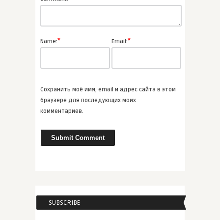
осенн� ...
ВСЕ СТАТЬИ
*
*
Name:
Email:
admin
3 романа Джоди Пиколт,
которые � ...
Сохранить моё имя, email и адрес сайта в этом
ВСЕ СТАТЬИ
браузере для последующих моих
комментариев.
admin
ТОП-3 нескучных книг научной
фа ...
АУДИО
SUBSCRIBE
admin
4 рассказа Стивена Кинга, котор