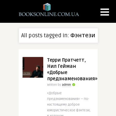
All posts tagged in:
Фэнтези
Терри Пратчетт,
Нил Гейман
«Добрые
предзнаменования»
Written by
admin
«Добрые
предзнаменования» — по-
настоящему доброе
юмористическое фэнтези,