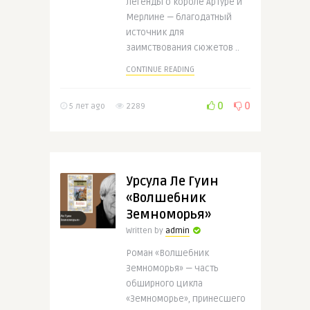
Легенды о короле Артуре и
Мерлине — благодатный
источник для
заимствования сюжетов ..
CONTINUE READING
0
0
5 лет ago
2289
Урсула Ле Гуин
«Волшебник
Земноморья»
Written by
admin
Роман «Волшебник
Земноморья» — часть
обширного цикла
«Земноморье», принесшего