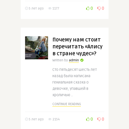
0
0
5 лет ago
1177
Почему нам стоит
перечитать «Алису
в стране чудес»?
Written by
admin
Сто пятьдесят шесть лет
назад была написана
гениальная сказка о
девочке, упавшей в
кроличью ..
CONTINUE READING
0
0
5 лет ago
2154