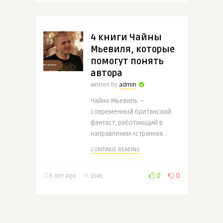
4 книги Чайны
Мьевиля, которые
помогут понять
автора
Written by
admin
Чайна Мьевиль —
современный британский
фантаст, работающий в
направлении «странная ..
CONTINUE READING
0
0
5 лет ago
1545