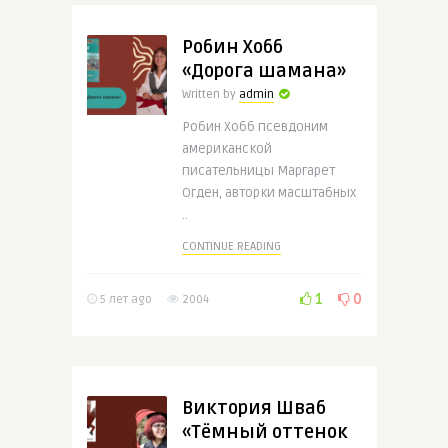
Робин Хобб
«Дорога шамана»
Written by
admin
Робин Хобб псевдоним
американской
писательницы Маргарет
Огден, авторки масштабных
..
CONTINUE READING
1
0
5 лет ago
2004
Виктория Шваб
«Тёмный оттенок