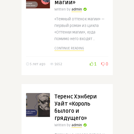
магии»
Written by
admin
«Темный оттенок магии» —
первый роман из цикла
«Оттенки магии», куда
помимо него входят ..
CONTINUE READING
1
0
5 лет ago
1652
Теренс Хэнбери
Уайт «Король
былого и
грядущего»
Written by
admin