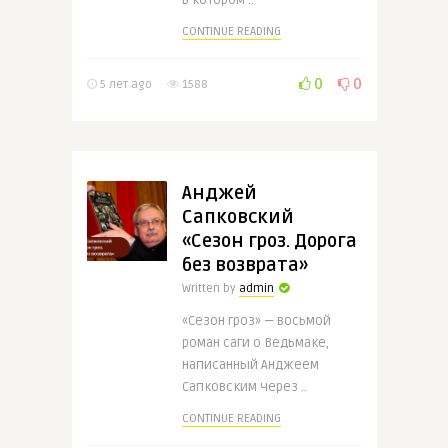
в котором ..
CONTINUE READING
0
0
5 лет ago
1588
Анджей
Сапковский
«Сезон гроз. Дорога
без возврата»
Written by
admin
«Сезон гроз» — восьмой
роман саги о Ведьмаке,
написанный Анджеем
Сапковским через ..
CONTINUE READING