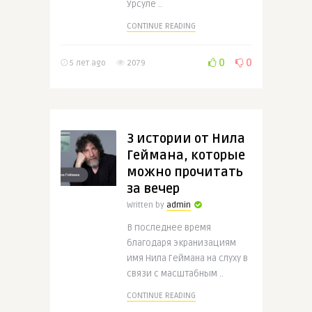
Урсуле ..
CONTINUE READING
0
0
5 лет ago
2079
3 истории от Нила
Геймана, которые
можно прочитать
за вечер
Written by
admin
В последнее время
благодаря экранизациям
имя Нила Геймана на слуху в
связи с масштабным ..
CONTINUE READING