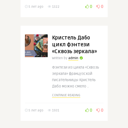
0
0
5 лет ago
1322
Кристель Дабо
цикл фэнтези
«Сквозь зеркала»
Written by
admin
Фэнтези из цикла «Сквозь
зеркала» французской
писательницы Кристель
Дабо можно смело ..
CONTINUE READING
0
0
5 лет ago
1931