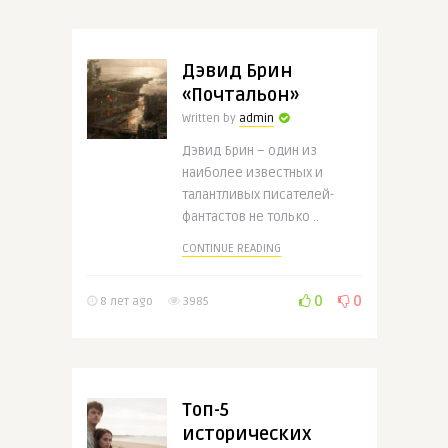
Дэвид Брин
«Почтальон»
Written by
admin
Дэвид Брин – один из
наиболее известных и
талантливых писателей-
фантастов не только ..
CONTINUE READING
0
0
8 лет ago
3985
Топ-5
исторических