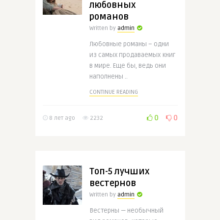
любовных
романов
Written by
admin
Любовные романы – одни
из самых продаваемых книг
в мире. Еще бы, ведь они
наполнены ..
CONTINUE READING
0
0
8 лет ago
2232
Топ-5 лучших
вестернов
Written by
admin
Вестерны — необычный