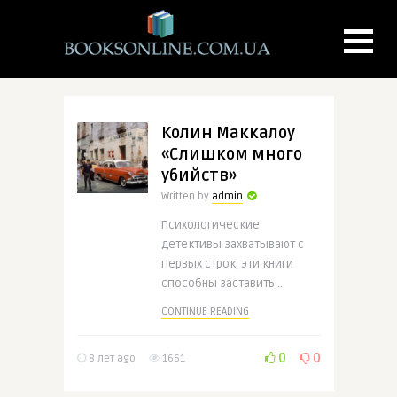
Колин Маккалоу
«Слишком много
убийств»
Written by
admin
Психологические
детективы захватывают с
первых строк, эти книги
способны заставить ..
CONTINUE READING
0
0
8 лет ago
1661