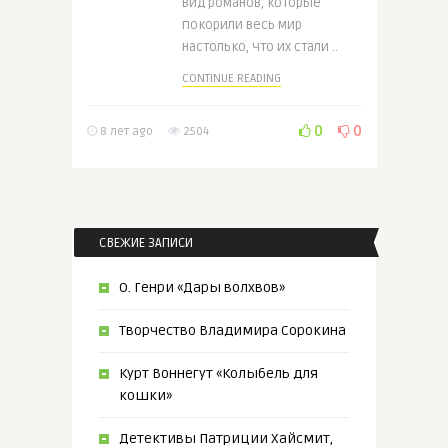
вид романов, которые
покорили весь мир
настолько, что их стали ..
CONTINUE READING
0
0
8 лет ago
2504
СВЕЖИЕ ЗАПИСИ
О. Генри «Дары волхвов»
Творчество Владимира Сорокина
Курт Воннегут «Колыбель для
кошки»
Детективы Патриции Хайсмит,