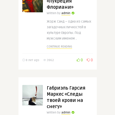
«Лукреция
Флориани»
Written by
admin
Жорж Санд – одна из самых
загадочных личностей в
культуре Европы. Под
мужским именем ..
CONTINUE READING
0
0
8 лет ago
3962
Габриэль Гарсия
Маркес «Следы
твоей крови на
снегу»
Written by
admin