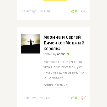
0
0
8 лет ago
2170
Марина и Сергей
Дяченко «Медный
король»
Written by
admin
Марина и Сергей Дяченко,
украинские писатели, уже
много лет доказывают, что
супружеский ..
CONTINUE READING
0
0
8 лет ago
2454