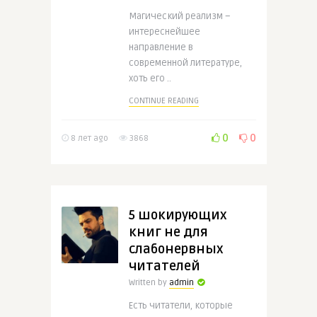
Магический реализм –
интереснейшее
направление в
современной литературе,
хоть его ..
CONTINUE READING
0
0
8 лет ago
3868
5 шокирующих
книг не для
слабонервных
читателей
Written by
admin
Есть читатели, которые