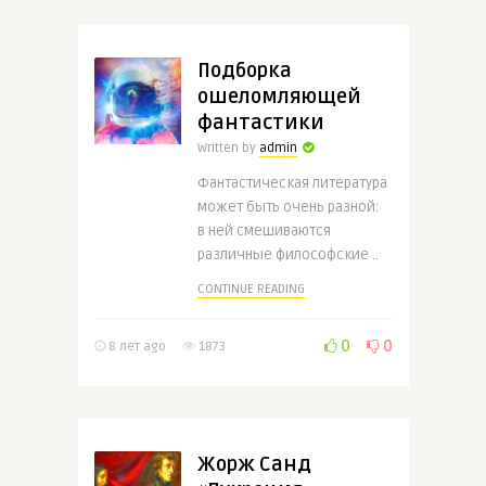
Подборка
ошеломляющей
фантастики
Written by
admin
Фантастическая литература
может быть очень разной:
в ней смешиваются
различные философские ..
CONTINUE READING
0
0
8 лет ago
1873
Жорж Санд