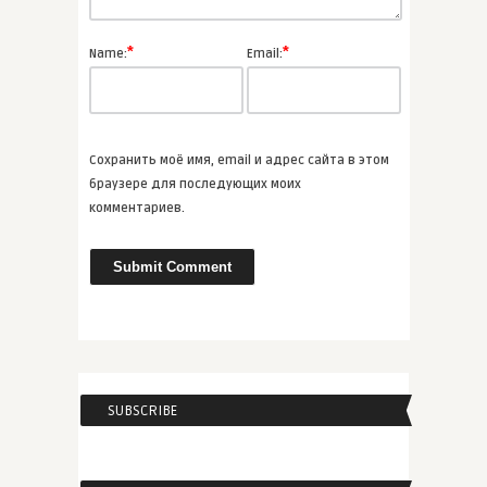
ВСЕ СТАТЬИ
*
*
Name:
Email:
admin
Проза Сергея Довлатова
Сохранить моё имя, email и адрес сайта в этом
ВСЕ СТАТЬИ
браузере для последующих моих
комментариев.
admin
Виктор Пелевин «Generation П»
ВСЕ СТАТЬИ
SUBSCRIBE
admin
Шэрон Оуэнс «Чайная на
Малберр ...