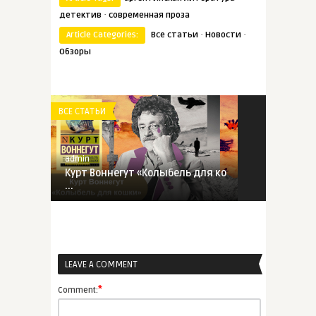
·
детектив
современная проза
·
·
Article Categories:
Все статьи
Новости
Обзоры
ВСЕ СТАТЬИ
admin
Курт Воннегут «Колыбель для ко
...
ВСЕ СТАТЬИ
LEAVE A COMMENT
admin
Детективы Патриции Хайсмит,
*
Comment:
от ...