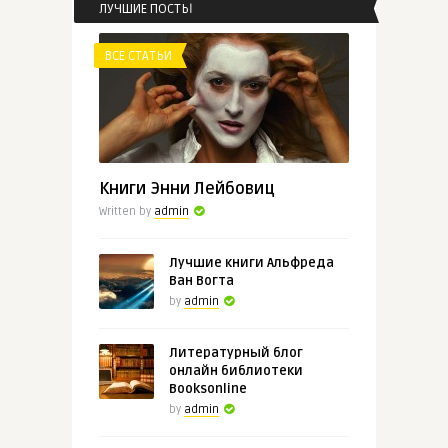
ЛУЧШИЕ ПОСТЫ
ВСЕ СТАТЬИ
ВСЕ СТАТЬИ
admin
«Принцесса Диана»: свежий
взгляд
Книги Энни Лейбовиц
Written by
admin
Лучшие книги Альфреда
Ван Вогта
by
admin
Литературный блог
онлайн библиотеки
Booksonline
by
admin