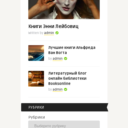
Книга, которая не оставит
равн� ...
Книги Энни Лейбовиц
Written by
admin
Лучшие книги Альфреда
Ван Вогта
by
admin
Литературный блог
онлайн библиотеки
Booksonline
by
admin
РУБРИКИ
Рубрики