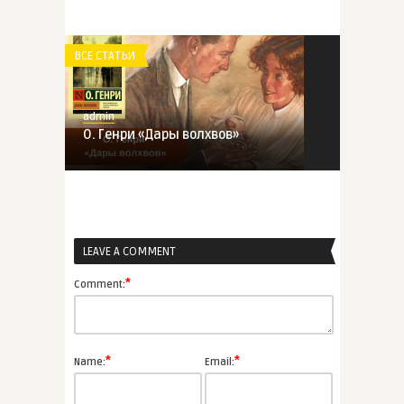
ВСЕ СТАТЬИ
admin
О. Генри «Дары волхвов»
ВСЕ СТАТЬИ
LEAVE A COMMENT
admin
Детективы Патриции Хайсмит,
*
Comment:
от ...
ВСЕ СТАТЬИ
*
*
Name:
Email:
admin