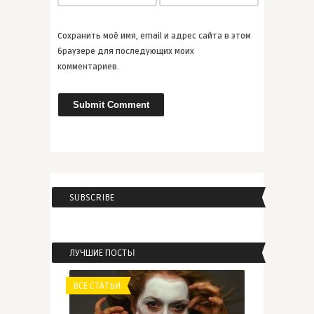
Книги для рождественского
нас� ...
Сохранить моё имя, email и адрес сайта в этом
ВСЕ СТАТЬИ
браузере для последующих моих
комментариев.
admin
Джон Грин, Морин Джонсон,
Лорен ...
ВСЕ СТАТЬИ
SUBSCRIBE
admin
Франсин Риверс «Любовь
искупи� ...
ЛУЧШИЕ ПОСТЫ
ВСЕ СТАТЬИ
ВСЕ СТАТЬИ
admin