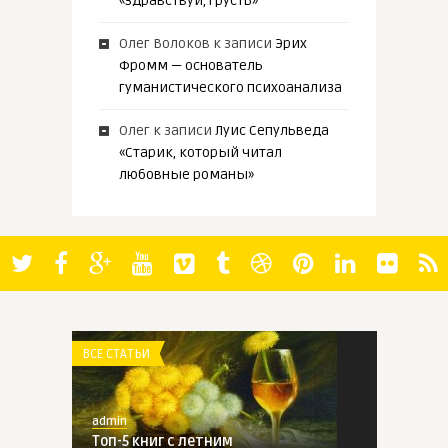
«Здравствуй, грусть»
Олег Волоков
к записи
Эрих
Фромм — основатель
гуманистического психоанализа
Олег
к записи
Луис Сепульведа
«Старик, который читал
любовные романы»
ВСЕ СТАТЬИ
admin
Топ-5 книг с летним