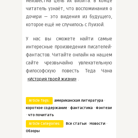
неизвестна цель их визита. В конце
читатель узнаёт, что воспоминания о
дочери — это видения из будущего,
которое ещё не случилось с Луизой.
У нас вы сможете найти самые
интересные произведения писателей-
фантастов. Читайте онлайн на нашем
сайте чрезвычайно увлекательную
философскую повесть Теда Чана
.
«История твоей жизни»
·
Article Tags:
американская литература
·
·
короткое содержание
фантастика
Фэнтези
·
что почитать
·
·
Article Categories:
Все статьи
Новости
Обзоры