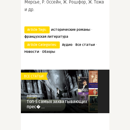
Мерсье, Р. Оссейн, Ж. Рошфор, Ж. Тожа
и др.
·
Article Tags:
исторические романы
французская литература
·
·
Article Categories:
Аудио
Все статьи
·
Новости
Обзоры
ВСЕ СТАТЬИ
admin
Топ-5 самых захватывающих
прес� ...
ВСЕ СТАТЬИ