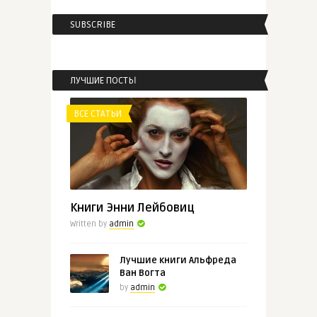
SUBSCRIBE
admin
Эжен Сю «Парижские тайны»
ЛУЧШИЕ ПОСТЫ
ВСЕ СТАТЬИ
ВСЕ СТАТЬИ
admin
Александр Дюма «Граф Монте-
Кри ...
Книги Энни Лейбовиц
Written by
admin
Лучшие книги Альфреда
Ван Вогта
by
admin