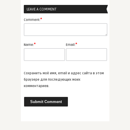
LEAVE A COMMENT
admin
Альбер Камю «Чума»
*
Comment:
ВСЕ СТАТЬИ
*
*
Name:
Email:
admin
Кристель Дабо цикл фэнтези «Ск
...
Сохранить моё имя, email и адрес сайта в этом
ВСЕ СТАТЬИ
браузере для последующих моих
комментариев.
admin
Сирано де Бержерак — человек,
� ...
ВСЕ СТАТЬИ