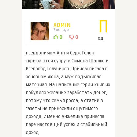
П
ADMIN
7 лет ago
0
0
од
псевдонимом Анн и Серж Голон
скрываются супруги Симона Шанже и
Всеволод Голубинов. Причем писала в
основном жена, а муж подыскивал
материал. На написание серии книг их
побудило желание заработать денег,
потому что семья росла, а статьи в
газеты не приносили ощутимого
дохода. Именно Анжелика принесла
паре настоящий успех и стабильный
доход