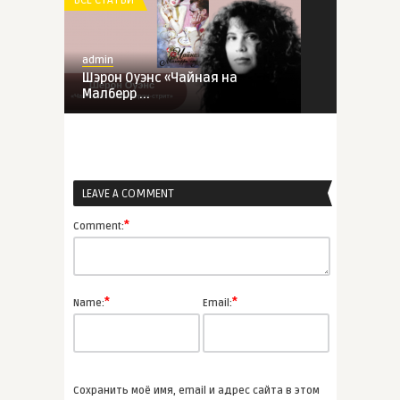
admin
Шэрон Оуэнс «Чайная на
Малберр ...
ВСЕ СТАТЬИ
LEAVE A COMMENT
admin
Бен Макинтайр «Операция
*
Comment:
“Фарш ...
ВСЕ СТАТЬИ
*
*
Name:
Email:
admin
Чарльз Диккенс
«Рождественска ...
Сохранить моё имя, email и адрес сайта в этом