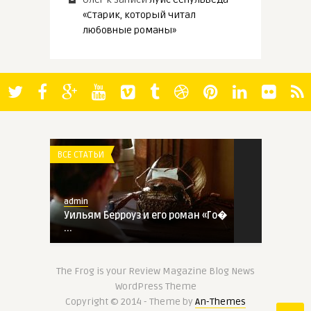
«Старик, который читал
любовные романы»
ВСЕ СТАТЬИ
admin
Уильям Берроуз и его роман «Го�
...
ВСЕ СТАТЬИ
The Frog is your Review Magazine Blog News
WordPress Theme
Copyright © 2014 - Theme by
An-Themes
admin