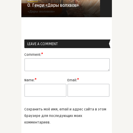
О. Генри «Дары волхвов»
ВСЕ СТАТЬИ
LEAVE A COMMENT
admin
Творчество Владимира
*
Comment:
Сорокина
ВСЕ СТАТЬИ
*
*
Name:
Email:
admin
Чарльз Диккенс
«Рождественска ...
Сохранить моё имя, email и адрес сайта в этом
ВСЕ СТАТЬИ
браузере для последующих моих
комментариев.