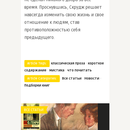
время. Проснувшись, Скрудж решает
навсегда изменить свою жизнь и свое
отношение к людям, став
противоположностью себя
предыдущего.
·
Article Tags:
классическая проза
короткое
·
·
содержание
мистика
что почитать
·
·
Article Categories:
Все статьи
Новости
Подборки книг
ВСЕ СТАТЬИ
admin