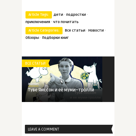
·
·
Article Tags:
дети
подростки
·
приключения
что почитать
·
·
Article Categories:
Все статьи
Новости
·
Обзоры
Подборки книг
ВСЕ СТАТЬИ
admin
Туве Янссон и её муми–тролли
ВСЕ СТАТЬИ
LEAVE A COMMENT
admin
5 книг о путешествиях, которые