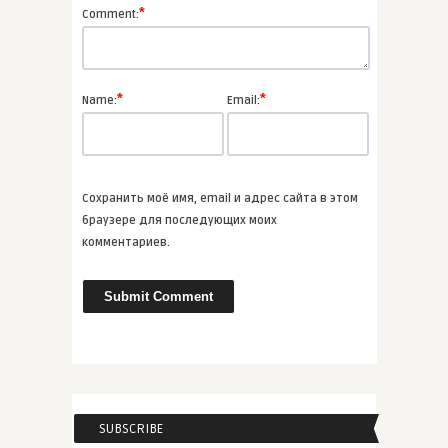
*
Comment:
� ...
ВСЕ СТАТЬИ
*
*
Name:
Email:
admin
Топ-5 самых захватывающих
прес� ...
Сохранить моё имя, email и адрес сайта в этом
ВСЕ СТАТЬИ
браузере для последующих моих
комментариев.
admin
Александр Дюма «Граф Монте-
Кри ...
ВСЕ СТАТЬИ
SUBSCRIBE
admin