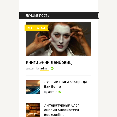
Джеймс Клавелл «Тай-Пэн:
Роман ...
ЛУЧШИЕ ПОСТЫ
ВСЕ СТАТЬИ
ВСЕ СТАТЬИ
admin
Ян Потоцкий «Рукопись,
найденн ...
Книги Энни Лейбовиц
Written by
admin
Лучшие книги Альфреда
Ван Вогта
by
admin
Литературный блог
онлайн библиотеки
Booksonline