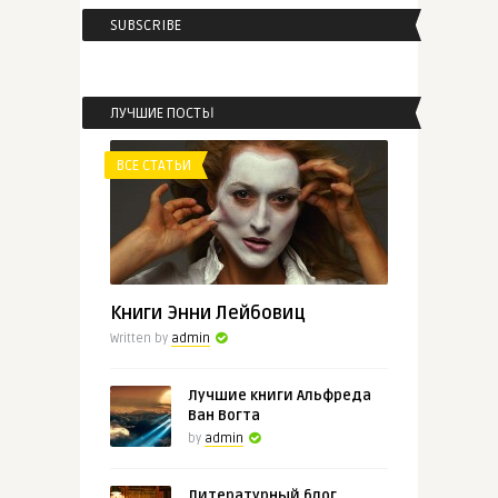
SUBSCRIBE
admin
Марко Вовчок «Институтка»
ЛУЧШИЕ ПОСТЫ
ВСЕ СТАТЬИ
ВСЕ СТАТЬИ
admin
Что еще почитать у Джейн
Остен?
Книги Энни Лейбовиц
Written by
admin
Лучшие книги Альфреда
Ван Вогта
by
admin
Литературный блог