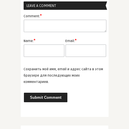
LEAVE A COMMENT
admin
Творчество Владимира
*
Comment:
Сорокина
ВСЕ СТАТЬИ
*
*
Name:
Email:
admin
Чарльз Диккенс
«Рождественска ...
Сохранить моё имя, email и адрес сайта в этом
ВСЕ СТАТЬИ
браузере для последующих моих
комментариев.
admin
Марко Вовчок «Три долі»
ВСЕ СТАТЬИ