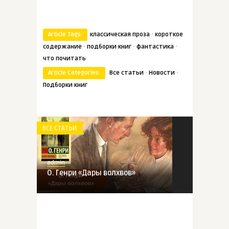
·
Article Tags:
классическая проза
короткое
·
·
·
содержание
подборки книг
фантастика
что почитать
·
·
Article Categories:
Все статьи
Новости
Подборки книг
ВСЕ СТАТЬИ
admin
О. Генри «Дары волхвов»
ВСЕ СТАТЬИ