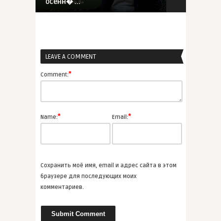
осенн� ...
ВСЕ СТАТЬИ
LEAVE A COMMENT
admin
Старинные книги с
*
Comment:
хэллоуински� ...
ВСЕ СТАТЬИ
*
*
Name:
Email:
admin
Джозеф Ле Фаню «Дом у
кладбища»
Сохранить моё имя, email и адрес сайта в этом
АУДИО
браузере для последующих моих
комментариев.
admin
4 рассказа Стивена Кинга, котор