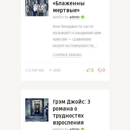
«Блаженны
мертвые»
Written by
admin
Юна Линдквиста часто
называют «скандинавским
Кингом» — сравнение
лежит на поверхности, ..
CONTINUE READING
0
0
6 лет ago
1838
Грэм Джойс: 3
романа о
трудностях
взросления
Written by
admin