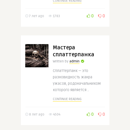
CONTINUE READING
0
0
7 лет ago
1783
Мастера
сплаттерпанка
Written by
admin
Сплаттерпанк — это
разновидность жанра
ужасов, родоначальником
которого является ..
CONTINUE READING
0
0
8 лет ago
4504