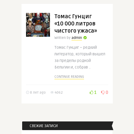
Томас Гунциг
«10 000 литров
чистого ужаса»
Written by
admin
Томас Гунциг – редкий
литератор, который вышел
за пределы родной
Бельгии и, собрав ..
CONTINUE READING
1
0
8 лет ago
4062
СВЕЖИЕ ЗАПИСИ