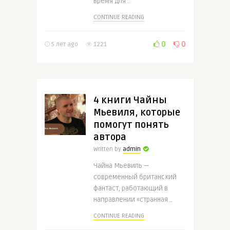
время для ..
CONTINUE READING
0
0
5 лет ago
1221
4 книги Чайны
Мьевиля, которые
помогут понять
автора
Written by
admin
Чайна Мьевиль —
современный британский
фантаст, работающий в
направлении «странная ..
CONTINUE READING