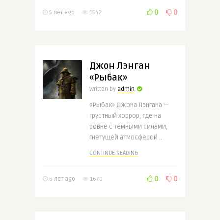
0
0
5 лет ago
1542
Джон Лэнган
«Рыбак»
Written by
admin
«Рыбак» Джона Лэнгана —
грустный хоррор, где на
ровне с темными силами,
гнетущей атмосферой ..
CONTINUE READING
0
0
6 лет ago
1670