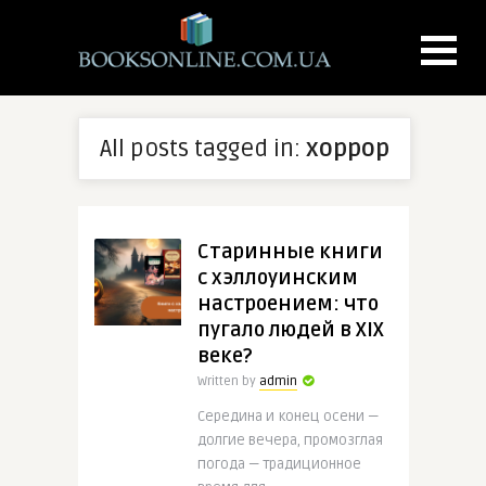
All posts tagged in:
хоррор
Старинные книги
с хэллоуинским
настроением: что
пугало людей в XIX
веке?
Written by
admin
Середина и конец осени —
долгие вечера, промозглая
погода — традиционное