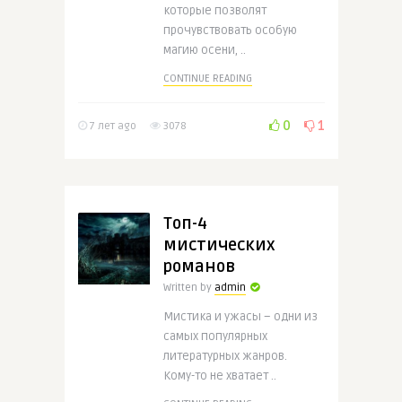
которые позволят
прочувствовать особую
магию осени, ..
CONTINUE READING
0
1
7 лет ago
3078
Топ-4
мистических
романов
Written by
admin
Мистика и ужасы – одни из
самых популярных
литературных жанров.
Кому-то не хватает ..