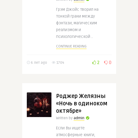
Грэм Джойс творил на
тонкой грани между
фэнтази, магическим
реализмом и
психологической ..
CONTINUE READING
2
0
6 лет ago
1704
Роджер Желязны
«Ночь в одиноком
октябре»
Written by
admin
Если Вы ищете
атмосферные книги,