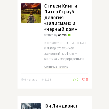
Стивен Кинг и
Питер Страуб
дилогия
«Талисман» и
«Черный дом»
Written by
admin
В начале 1980-х Стивен Кинг
и Питер Страуб (чей
жанровый профиль —
мистика и хоррор) решили ..
CONTINUE READING
0
0
6 лет ago
2198
Юн Линдквист