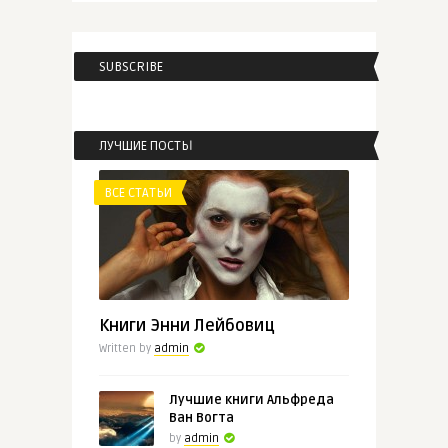
SUBSCRIBE
admin
Бен Макинтайр «Операция
“Фарш ...
ЛУЧШИЕ ПОСТЫ
ВСЕ СТАТЬИ
ВСЕ СТАТЬИ
admin
Чарльз Диккенс
«Рождественска ...
Книги Энни Лейбовиц
Written by
admin
Лучшие книги Альфреда
Ван Вогта
by
admin