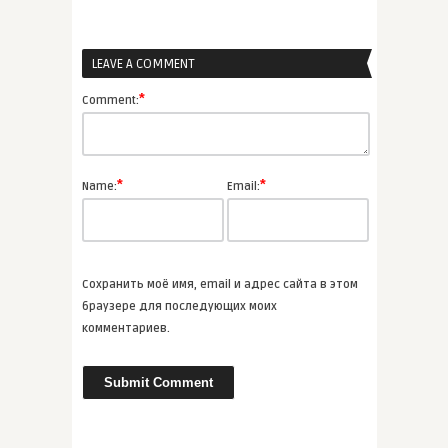
LEAVE A COMMENT
admin
Проза Сергея Довлатова
*
Comment:
ВСЕ СТАТЬИ
*
*
Name:
Email:
admin
Виктор Пелевин «Generation П»
Сохранить моё имя, email и адрес сайта в этом
ВСЕ СТАТЬИ
браузере для последующих моих
комментариев.
admin
Шэрон Оуэнс «Чайная на
Малберр ...
ВСЕ СТАТЬИ