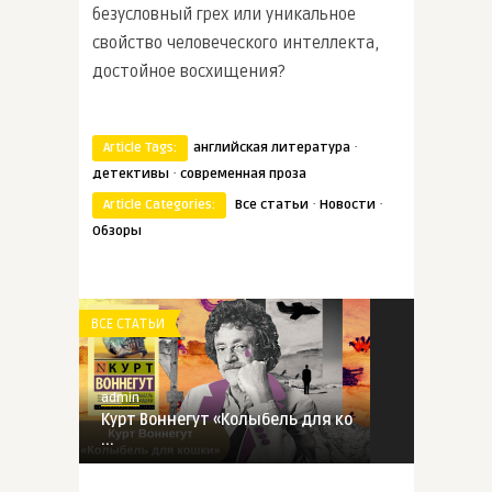
безусловный грех или уникальное
свойство человеческого интеллекта,
достойное восхищения?
·
Article Tags:
английская литература
·
детективы
современная проза
·
·
Article Categories:
Все статьи
Новости
Обзоры
ВСЕ СТАТЬИ
admin
Курт Воннегут «Колыбель для ко
...
ВСЕ СТАТЬИ