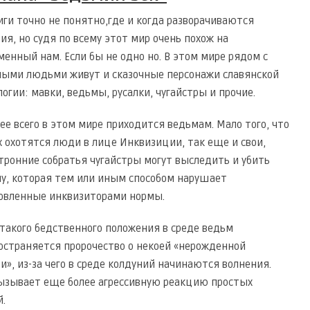
иги точно не понятно,где и когда разворачиваются
ия, но судя по всему этот мир очень похож на
менный нам. Если бы не одно но. В этом мире рядом с
ыми людьми живут и сказочные персонажи славянской
огии: мавки, ведьмы, русалки, чугайстры и прочие.
ее всего в этом мире приходится ведьмам. Мало того, что
х охотятся люди в лице Инквизиции, так еще и свои,
тронние собратья чугайстры могут выследить и убить
у, которая тем или иным способом нарушает
овленные инквизиторами нормы.
 такого бедственного положения в среде ведьм
остраняется пророчество о некоей «нерожденной
и», из-за чего в среде колдуний начинаются волнения.
ызывает еще более агрессивную реакцию простых
.