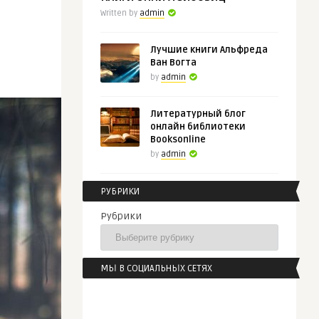
Written by
admin
Лучшие книги Альфреда
Ван Вогта
by
admin
Литературный блог
онлайн библиотеки
Booksonline
by
admin
РУБРИКИ
Рубрики
МЫ В СОЦИАЛЬНЫХ СЕТЯХ