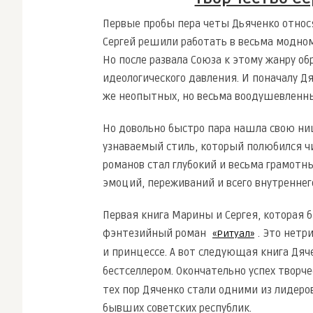
Первые пробы пера четы Дьяченко относя
Сергей решили работать в весьма модном 
Но после развала Союза к этому жанру о
идеологического давления. И поначалу Д
же неопытных, но весьма воодушевленны
Но довольно быстро пара нашла свою ни
узнаваемый стиль, который полюбился чи
романов стал глубокий и весьма грамотн
эмоций, переживаний и всего внутреннег
Первая книга Марины и Сергея, которая б
фэнтезийный роман
. Это нетр
«Ритуал»
и принцессе. А вот следующая книга Дяч
бестселлером. Окончательно успех творч
тех пор Дяченко стали одними из лидеро
бывших советских республик.