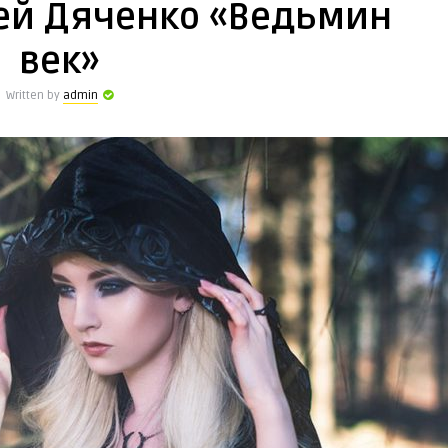
ей Дяченко «Ведьмин
век»
Written by
admin