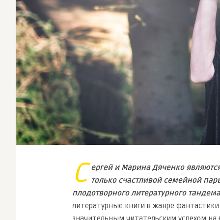
С
ергей и Марина Дяченко являютс
только счастливой семейной пары
плодотворного литературного тандема
литературные книги в жанре фантастики
значительным читательским успехом на 