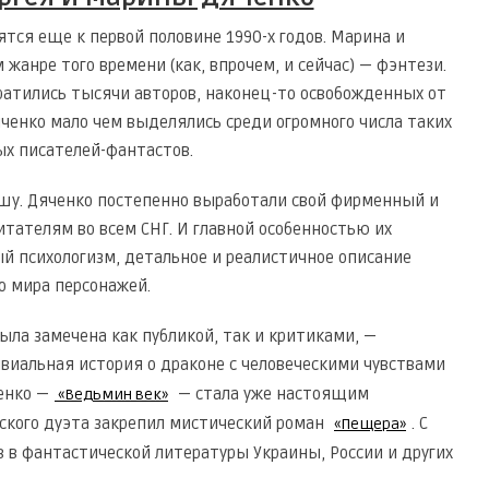
тся еще к первой половине 1990-х годов. Марина и
жанре того времени (как, впрочем, и сейчас) — фэнтези.
братились тысячи авторов, наконец-то освобожденных от
яченко мало чем выделялись среди огромного числа таких
х писателей-фантастов.
шу. Дяченко постепенно выработали свой фирменный и
тателям во всем СНГ. И главной особенностью их
ый психологизм, детальное и реалистичное описание
о мира персонажей.
ыла замечена как публикой, так и критиками, —
ивиальная история о драконе с человеческими чувствами
енко —
— стала уже настоящим
«Ведьмин век»
еского дуэта закрепил мистический роман
. С
«Пещера»
в в фантастической литературы Украины, России и других