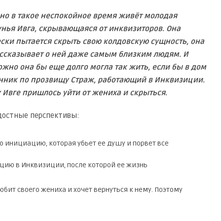
но в такое неспокойное время живёт молодая
нья Ивга, скрывающаяся от инквизиторов. Она
ски пытается скрыть свою колдовскую сущность, она
ассказывает о ней даже самым близким людям. И
жно она бы еще долго могла так жить, если бы в дом
енник по прозвищу Страж, работающий в Инквизиции.
у Ивге пришлось уйти от жениха и скрыться.
достные перспективы:
ю инициацию, которая убьет ее душу и порвет все
ацию в Инквизиции, после которой ее жизнь
любит своего жениха и хочет вернуться к нему. Поэтому