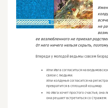
Имен
колду
всяче
не р
возмо
ее возлюбленного не приехал родств
От него ничего нельзя скрыть, поэтом
Впереди у молодой ведьмы совсем безра
Или Ивга согласиться на ведьмовску
связи с людьми.
Или колдунья согласится на регистр
превратится в сплошной кошмар.
Но Ивга хочет простого счастья, она 
она решает встретиться со Стражем.