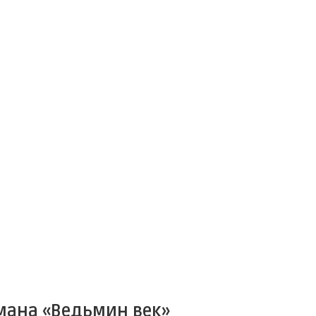
мана «Ведьмин век»