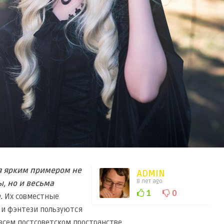
я ярким примером не
ADMIN
8 лет ago
, но и весьма
1
0
.
Их совместные
 и фэнтези пользуются
всем постсоветском пространстве.