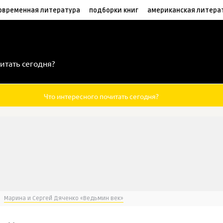
овременная литература
подборки книг
американская литера
итать сегодня?
Что интересного почитать сегодня?
Марина и Сергей Дяченко «Ведьмин век»