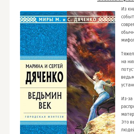
Из кн
событ
совре
обычн
мифол
Тяжел
на ни
потус
ведьм
устан
Из-за
распр
матер
Это в
людей