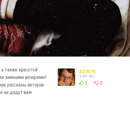
 а также красотой
ADMIN
8 лет ago
ми зимними вечерами?
1
0
ние рассказы авторов
ые не дадут вам