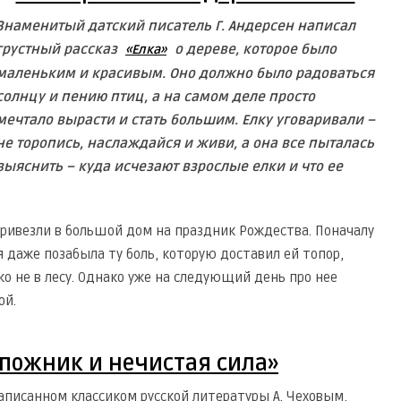
Знаменитый датский писатель Г. Андерсен написал
грустный рассказ
о дереве, которое было
«Елка»
маленьким и красивым. Оно должно было радоваться
солнцу и пению птиц, а на самом деле просто
мечтало вырасти и стать большим. Елку уговаривали –
не торопись, наслаждайся и живи, а она все пыталась
выяснить – куда исчезают взрослые елки и что ее
 привезли в большой дом на праздник Рождества. Поначалу
 даже позабыла ту боль, которую доставил ей топор,
ко не в лесу. Однако уже на следующий день про нее
ой.
апожник и нечистая сила»
написанном классиком русской литературы А. Чеховым,