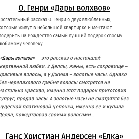
О. Генри «Дары волхвов»
Трогательный рассказ О. Генри о двух влюбленных,
которые живут в небольшой квартирке и мечтают
подарить на Рождество самый лучший подарок своему
любимому человеку.
– это рассказ о настоящей
«Дары волхвов»
жертвенной любви. У Деллы, жены, есть сокровище –
красивые волосы, а у Джима – золотые часы. Однако
без черепахового гребня волосы смотрятся не
настолько красиво, именно этот подарок приготовил
супруг, продав часы. А золотые часы не смотрятся без
чудесной платиновой цепочки, именно ее и купила
Делла, пожертвовав своими волосами…
Ганс Христиан Андерсен «Елка»