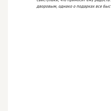
свистульки, что приносит ему радость
дворовым, однако о подарках все быс