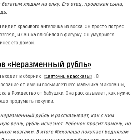
 богатым людям на елку. Его отец, провожая сына,
дь.
 видит красивого ангелочка из воска. Он просто потряс
взгляд, и Сашка влюбился в фигурку. Он умудрился
инес его домой.
ов «Неразменный рубль»
и входит в сборник
. В
«Святочные рассказы»
твование от имени восьмилетнего мальчика Миколаши,
рка в Рождество от бабушки. Она рассказывает, как нужно
рошо продумать покупки.
неразменный рубль и рассказывает, как с ним
ную вещь, рубль исчезнет. Ребенок просит помочь, но
кинул мозгами. В итоге Миколаша покупает беднякам