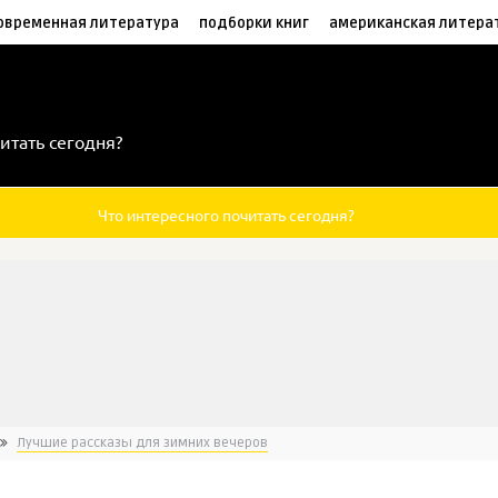
овременная литература
подборки книг
американская литера
итать сегодня?
Что интересного почитать сегодня?
Лучшие рассказы для зимних вечеров