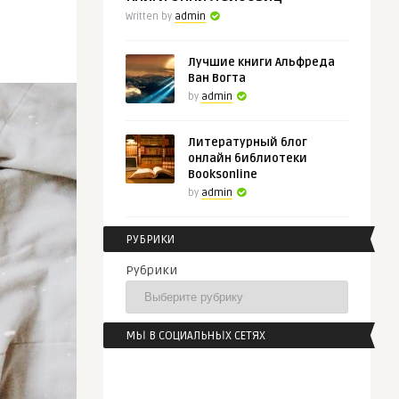
Written by
admin
Лучшие книги Альфреда
Ван Вогта
by
admin
Литературный блог
онлайн библиотеки
Booksonline
by
admin
РУБРИКИ
Рубрики
МЫ В СОЦИАЛЬНЫХ СЕТЯХ