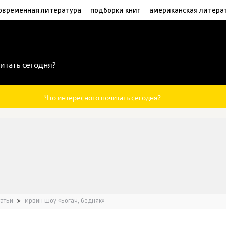
овременная литература
подборки книг
американская литера
итать сегодня?
Что интересного почитать сегодня?
татьи
Ирвин Шоу «Богач, бедняк»