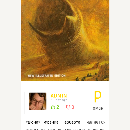
Р
ADMIN
10 лет ago
2
0
оман
является
«Дюна» Фрэнка Герберта