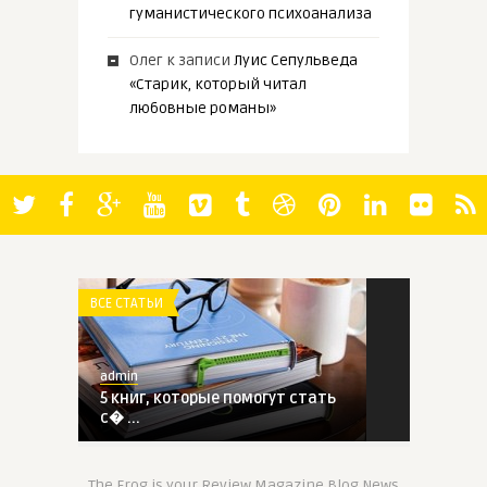
гуманистического психоанализа
Олег
к записи
Луис Сепульведа
«Старик, который читал
любовные романы»
ВСЕ СТАТЬИ
admin
5 книг, которые помогут стать
с� ...
ВСЕ СТАТЬИ
The Frog is your Review Magazine Blog News