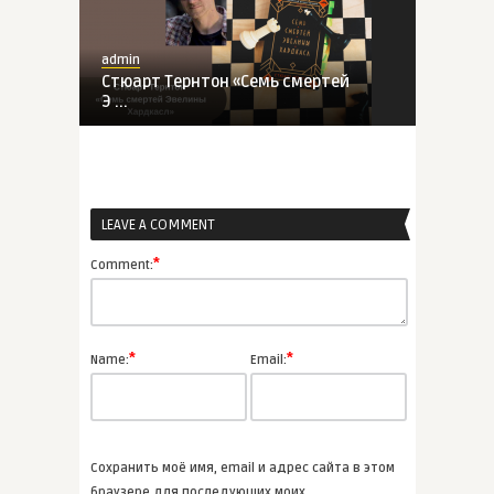
admin
Стюарт Тернтон «Семь смертей
Э ...
ВСЕ СТАТЬИ
LEAVE A COMMENT
admin
«Палата № 6» — повесть с
*
Comment:
осенн� ...
ВСЕ СТАТЬИ
*
*
Name:
Email:
admin
Урсула Ле Гуин «Волшебник Земн
...
Сохранить моё имя, email и адрес сайта в этом
ВСЕ СТАТЬИ
браузере для последующих моих