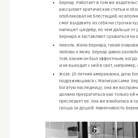
Бернар. Работает в том же издательс
рассылает критические статьи и обзо
опубликовал не блестящий, но вполне
смог выдавить из себя ни строчки х
напишет шедевр, но чем дальше от р
Бернара и заставляют срываться на
Николь. Жена Бернара, тихая очаров
любовь к мужу. Бернар давно разлюби
том, каким он был эффектным, когда 
и не выходит с ней в свет, например,
Жозе. 25-летняя американка, дочь б
подружившаяся с Малиграссами. Бер
богатую наследницу, она же восприн
должно прекратиться как только ей 
преследует ее. Она же влюбилась в г
гроша за душой. Навязчивость Берна