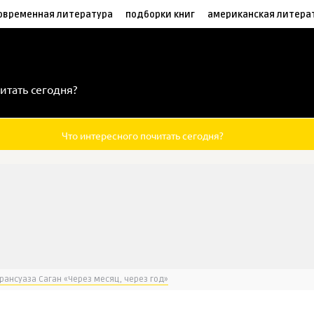
овременная литература
подборки книг
американская литера
итать сегодня?
Что интересного почитать сегодня?
рансуаза Саган «Через месяц, через год»