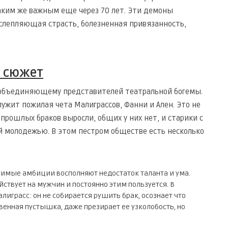
аким же важным еще через 70 лет. Эти демоны
ослепляющая страсть, болезненная привязанность,
сюжет
 объединяющему представителей театральной богемы.
жит пожилая чета Малиграссов, Фанни и Ален. Это не
 прошлых браков выросли, общих у них нет, и старики с
й молодежью. В этом пестром обществе есть несколько
отимые амбиции восполняют недостаток таланта и ума.
ействует на мужчин и постоянно этим пользуется. В
играсс: он не собирается рушить брак, осознает что
венная пустышка, даже презирает ее узколобость, но