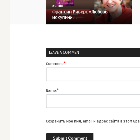
admin
Франсин Риверс «Любовь
искупи� ...
ВСЕ СТАТЬИ
LEAVE A COMMENT
admin
Топ-5 самых захватывающих
*
Comment:
прес� ...
ВСЕ СТАТЬИ
*
Name:
admin
Габриэль Гарсиа Маркес
«Любов� ...
Сохранить моё имя, email и адрес сайта в этом б
ВСЕ СТАТЬИ