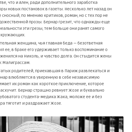
тве, что и Ален, ради дополнительного заработка
ры новых постановок в газеты. Несколько лет назад он
 сносный, по мнению критиков, роман, но с тех пор не
удожественной прозы. Бернар грезит, что однажды еще
еальности эти грезы, тем больше они ранят самого
 окружающих.
ательная женщина, чья главная беда — безответная
л ее, в браке его удерживает только воспоминание о
женился на Николь, и чувство долга. Он стыдится жены
 к Малиграссам.
огатых родителей, приехавшая в Париж развлекаться и
нар влюбляется в уверенную в себе независимую
имает их роман как короткое приключение, которое
наскучит. Бернар страшно ревнует Жозе и буквально
рубоватого студента-медика Жака, моложе ее и без
ра тяготит и раздражает Жозе.