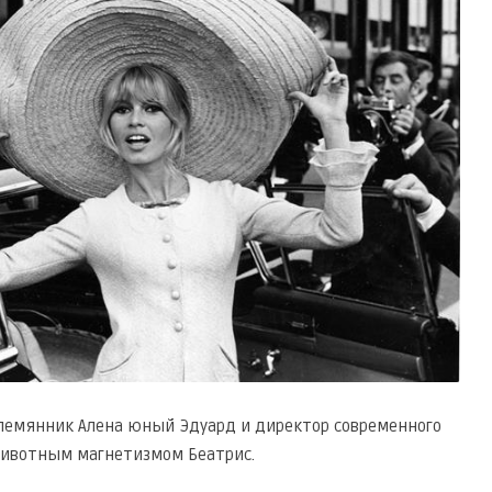
лемянник Алена юный Эдуард и директор современного
животным магнетизмом Беатрис.