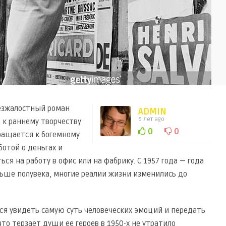
безжалостный роман
ADMIN
6 лет ago
я к раннему творчеству
0
0
ращается к богемному
отой о деньгах и
я на работу в офис или на фабрику. С 1957 года — года
ьше полувека, многие реалии жизни изменились до
тся увидеть самую суть человеческих эмоций и передать
что терзает души ее героев в 1950-х не утратило