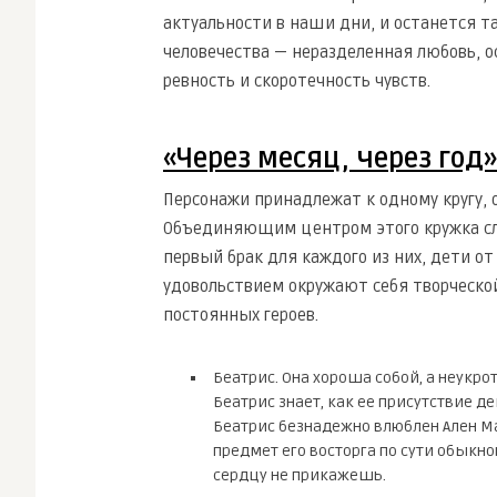
актуальности в наши дни, и останется т
человечества — неразделенная любовь, 
ревность и скоротечность чувств.
«Через месяц, через год»
Персонажи принадлежат к одному кругу,
Объединяющим центром этого кружка слу
первый брак для каждого из них, дети от
удовольствием окружают себя творческо
постоянных героев.
Беатрис. Она хороша собой, а неукр
Беатрис знает, как ее присутствие д
Беатрис безнадежно влюблен Ален Мал
предмет его восторга по сути обыкно
сердцу не прикажешь.