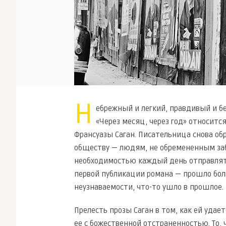
Н
ебрежный и легкий, правдивый и 
«Через месяц, через год» относитс
Франсуазы Саган. Писательница снова об
обществу — людям, не обремененным заб
необходимостью каждый день отправлятьс
первой публикации романа — прошло бол
неузнаваемости, что-то ушло в прошлое.
Прелесть прозы Саган в том, как ей удае
ее с божественной отстраненностью. То, 