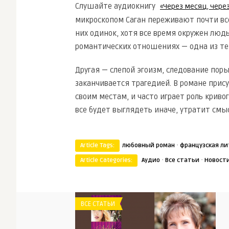
Слушайте аудиокнигу
«Через месяц, через
микроскопом Саган переживают почти вс
них одинок, хотя все время окружен людь
романтических отношениях — одна из тем
Другая — слепой эгоизм, следование поры
заканчивается трагедией. В романе прису
своим местам, и часто играет роль кривог
все будет выглядеть иначе, утратит смыс
·
Article Tags:
любовный роман
французская л
·
·
Article Categories:
Аудио
Все статьи
Новост
ВСЕ СТАТЬИ