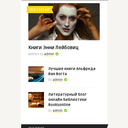
ВСЕ СТАТЬИ
admin
Целительная проза Фэнни Флэгг,
...
Книги Энни Лейбовиц
Written by
admin
Лучшие книги Альфреда
Ван Вогта
by
admin
Литературный блог
онлайн библиотеки
Booksonline
by
admin