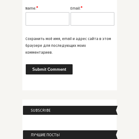
*
*
Name:
Email:
admin
3 романа Джоди Пиколт,
которые � ...
Сохранить моё имя, email и адрес сайта в этом
ВСЕ СТАТЬИ
браузере для последующих моих
комментариев.
admin
ТОП-3 нескучных книг научной
фа ...
АУДИО
SUBSCRIBE
admin
4 рассказа Стивена Кинга, котор
...
ЛУЧШИЕ ПОСТЫ
ВСЕ СТАТЬИ