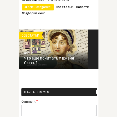
·
·
Article Categories:
Все статьи
Новости
Подборки книг
ВСЕ СТАТЬИ
admin
Что еще почитать у Джейн
Остен?
ВСЕ СТАТЬИ
LEAVE A COMMENT
admin
Книги для рождественского
*
Comment:
нас� ...
ВСЕ СТАТЬИ