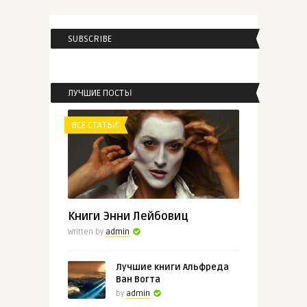
SUBSCRIBE
admin
Чарльз Диккенс
«Рождественска ...
ЛУЧШИЕ ПОСТЫ
ВСЕ СТАТЬИ
ВСЕ СТАТЬИ
admin
Марко Вовчок «Три долі»
Книги Энни Лейбовиц
Written by
admin
Лучшие книги Альфреда
Ван Вогта
by
admin