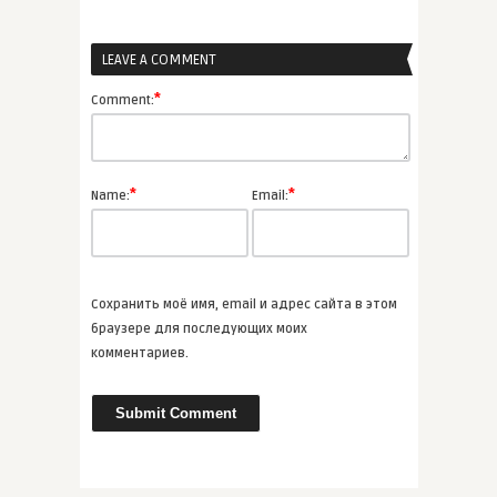
LEAVE A COMMENT
admin
Творчество Владимира
*
Comment:
Сорокина
ВСЕ СТАТЬИ
*
*
Name:
Email:
admin
Шэрон Оуэнс «Чайная на
Малберр ...
Сохранить моё имя, email и адрес сайта в этом
ВСЕ СТАТЬИ
браузере для последующих моих
комментариев.
admin
Бен Макинтайр «Операция
“Фарш ...
ВСЕ СТАТЬИ