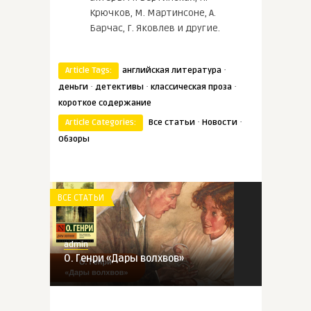
Крючков, М. Мартинсоне, А.
Барчас, Г. Яковлев и другие.
·
Article Tags:
английская литература
·
·
·
деньги
детективы
классическая проза
короткое содержание
·
·
Article Categories:
Все статьи
Новости
Обзоры
ВСЕ СТАТЬИ
admin
О. Генри «Дары волхвов»
ВСЕ СТАТЬИ