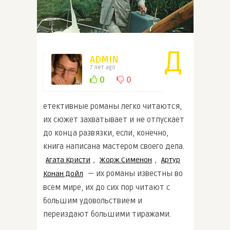
Д
ADMIN
7 лет ago
0
0
етективные романы легко читаются,
их сюжет захватывает и не отпускает
до конца развязки, если, конечно,
книга написана мастером своего дела.
,
,
Агата Кристи
Жорж Сименон
Артур
— их романы известны во
Конан Дойл
всем мире, их до сих пор читают с
большим удовольствием и
переиздают большими тиражами.