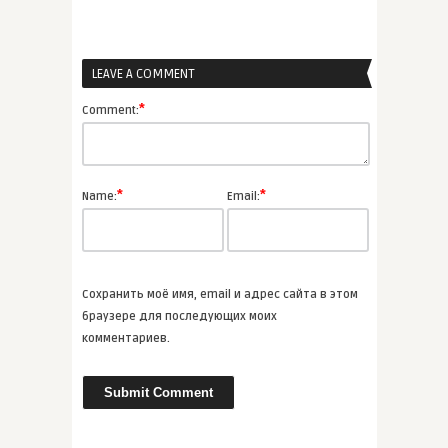
ВСЕ СТАТЬИ
LEAVE A COMMENT
admin
Детективы Патриции Хайсмит,
*
Comment:
от ...
ВСЕ СТАТЬИ
*
*
Name:
Email:
admin
Книги для рождественского
нас� ...
Сохранить моё имя, email и адрес сайта в этом
ВСЕ СТАТЬИ
браузере для последующих моих
комментариев.
admin
Джон Грин, Морин Джонсон,
Лорен ...