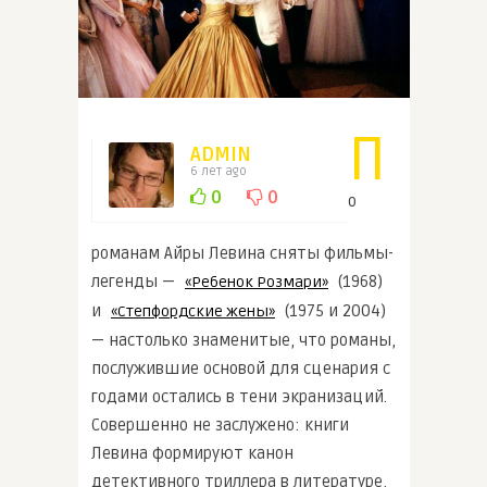
П
ADMIN
6 лет ago
0
0
о
романам Айры Левина сняты фильмы-
легенды —
(1968)
«Ребенок Розмари»
и
(1975 и 2004)
«Степфордские жены»
— настолько знаменитые, что романы,
послужившие основой для сценария с
годами остались в тени экранизаций.
Совершенно не заслужено: книги
Левина формируют канон
детективного триллера в литературе,