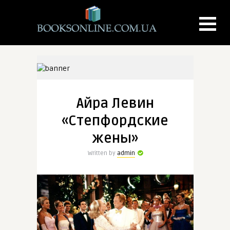
Айра Левин
«Степфордские
жены»
Written by
admin