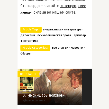
Степфорда — читайте
«Степфордские
онлайн на нашем сайте.
жены»
·
Article Tags:
американская литература
·
·
·
детектив
психологическая проза
триллер
фантастика
·
·
Article Categories:
Все статьи
Новости
Обзоры
ВСЕ СТАТЬИ
admin
О. Генри «Дары волхвов»