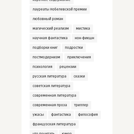
лауреаты Нобелевской премии
любовный роман
магический реализм
мистика
научная фантастика
нон-фикшн
подборки книг
подростки
постмодернизм
приключения
психология
рецензии
русская литература
сказки
советская литература
современная литература
современная проза
триллер
ужасы
фантастика
философия
французская литература
что почитать
юмор