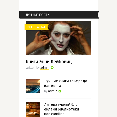
...
ЛУЧШИЕ ПОСТЫ
ВСЕ СТАТЬИ
ВСЕ СТАТЬИ
admin
Топ-5 необычных книг про
эльфов
Книги Энни Лейбовиц
Written by
admin
Лучшие книги Альфреда
Ван Вогта
by
admin
Литературный блог
онлайн библиотеки
Booksonline