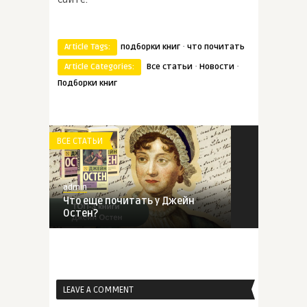
·
Article Tags:
подборки книг
что почитать
·
·
Article Categories:
Все статьи
Новости
Подборки книг
ВСЕ СТАТЬИ
admin
Что еще почитать у Джейн
Остен?
ВСЕ СТАТЬИ
LEAVE A COMMENT
admin
3 романа Джоди Пиколт,