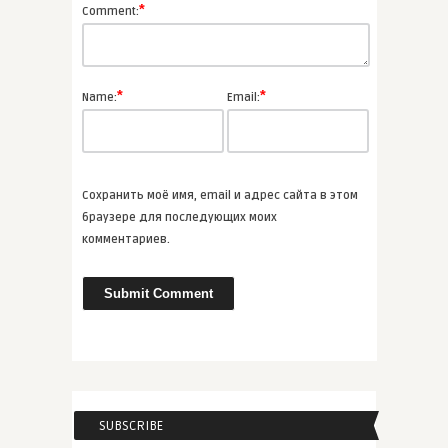
*
Comment:
которые � ...
ВСЕ СТАТЬИ
*
*
Name:
Email:
admin
ТОП-3 нескучных книг научной
фа ...
Сохранить моё имя, email и адрес сайта в этом
АУДИО
браузере для последующих моих
комментариев.
admin
4 рассказа Стивена Кинга, котор
...
ВСЕ СТАТЬИ
SUBSCRIBE
admin
Целительная проза Фэнни Флэгг,